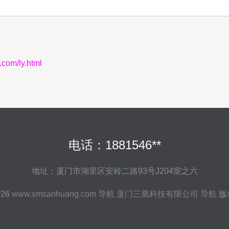
m/ly.html
电话：1881546**
地址：厦门市湖里区安岭二路93号J204室之六
026
www.xmsanhuang.com
导航
厦门三凰科技有限公司
导航
版