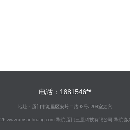
电话：1881546**
地址：厦门市湖里区安岭二路93号J204室之六
026
www.xmsanhuang.com
导航
厦门三凰科技有限公司
导航
版