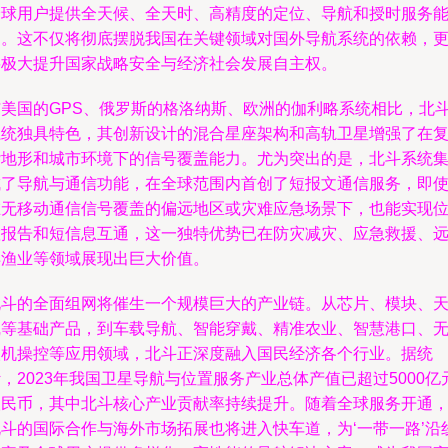
全球用户提供全天候、全天时、高精度的定位、导航和授时服务
力。这不仅将彻底摆脱我国在关键领域对国外导航系统的依赖，
将极大提升国家战略安全与经济社会发展自主权。
与美国的GPS、俄罗斯的格洛纳斯、欧洲的伽利略系统相比，北
系统独具特色，其创新设计的混合星座架构和高轨卫星增强了在
杂地形和城市环境下的信号覆盖能力。尤为突出的是，北斗系统
成了导航与通信功能，在全球范围内首创了短报文通信服务，即
在无移动通信信号覆盖的偏远地区或灾难应急场景下，也能实现
置报告和短信息互通，这一独特优势已在防灾减灾、应急救援、
洋渔业等领域展现出巨大价值。
北斗的全面组网将催生一个规模巨大的产业链。从芯片、模块、
线等基础产品，到车载导航、智能穿戴、精准农业、智慧港口、
人机操控等应用领域，北斗正深度融入国民经济各个行业。据统
，2023年我国卫星导航与位置服务产业总体产值已超过5000亿
人民币，其中北斗核心产业贡献率持续提升。随着全球服务开通
北斗的国际合作与海外市场拓展也将进入快车道，为‘一带一路’沿