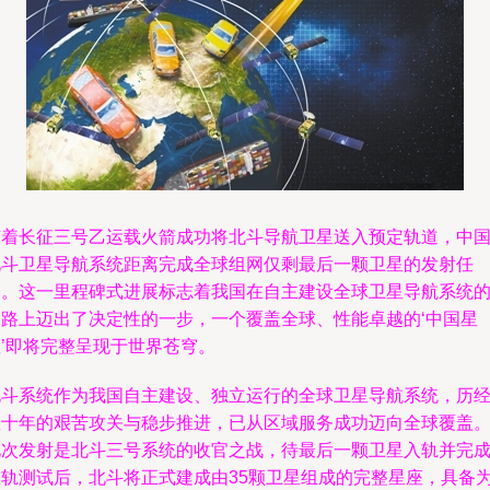
随着长征三号乙运载火箭成功将北斗导航卫星送入预定轨道，中
北斗卫星导航系统距离完成全球组网仅剩最后一颗卫星的发射任
务。这一里程碑式进展标志着我国在自主建设全球卫星导航系统
道路上迈出了决定性的一步，一个覆盖全球、性能卓越的‘中国星
座’即将完整呈现于世界苍穹。
北斗系统作为我国自主建设、独立运行的全球卫星导航系统，历
数十年的艰苦攻关与稳步推进，已从区域服务成功迈向全球覆盖
此次发射是北斗三号系统的收官之战，待最后一颗卫星入轨并完
在轨测试后，北斗将正式建成由35颗卫星组成的完整星座，具备