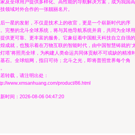
国家及全球用户提供多样化、高性能的导航解决方案，成为我国
科技领域对外合作的一张靓丽名片。
最后一星的发射，不仅是技术上的收官，更是一个崭新时代的序
章。完整的北斗全球系统，将与其他导航系统并肩，共同为全球
户提供更可靠、更丰富的服务。它象征着中国航天科技自立自强
辉煌成就，也预示着在万物互联的智能时代，由中国智慧铸就的‘
空灯塔’将照亮全球，为构建人类命运共同体贡献不可或缺的精准
空基石。全球组网，指日可待；北斗之光，即将普照世界每个角
落。
如若转载，请注明出处：
ttp://www.xmsanhuang.com/product/86.html
新时间：2026-08-06 04:47:20