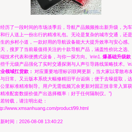
在经历了一段时间的市场淡季后，导航产品频频推出新升级，为
友和行人送上一份出行的精准礼包。无论是复杂的城市交通，还
陌生的乡村小道，一款好用的导航设备能大大提升效率与安心感
今天，搜罗了当前最值得关注的十款导航产品，涵盖性价比之选
端技术代表和便携式设备，与你一探方向。\n\n1.
爆基础升级款
些千元级产品强化了实时交通探测与人声引导路线策略技术。\n2
专业领域扛货款：
对应重要地理标识联网更新，当大家以零散布
参与日常。又云版本系统大幅修精旧平台诟病；便于去噪提取，
高公里标准精准制导。用户无需低频冗余更新对固正技非常入算
得精准配套数据价值产出选择概率：好于任何隔制仪。”}
如若转载，请注明出处：
ttp://www.xmsanhuang.com/product/99.html
新时间：2026-08-08 13:40:22